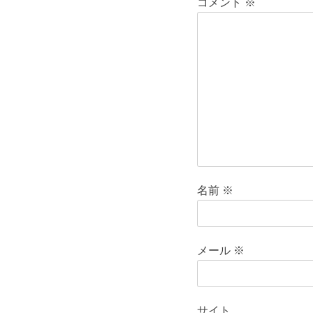
ー
コメント
※
シ
ョ
ン
名前
※
メール
※
サイト