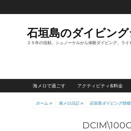
コ
ン
テ
ン
石垣島のダイビング
ツ
へ
２５年の信頼、シュノーケルから体験ダイビング、ライ
ス
キ
ッ
プ
メインメニュー
海メロで過ごす
アクティビティ&料金
ホーム
»
海メロ日記
»
石垣島ダイビング情報
DCIM\100