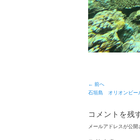
投
← 前へ
前
石垣島 オリオンビー
稿
の
ナ
投
コメントを残
ビ
稿:
メールアドレスが公開
ゲ