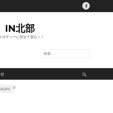
Facebook
IN北部
メロディーに任せて安心！！
検
索:
わせ
検
索
/
/
30.JPG