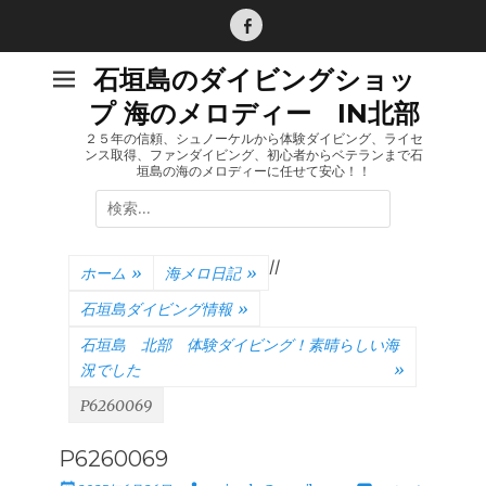
コ
ン
Facebook
テ
石垣島のダイビングショッ
ン
プ 海のメロディー IN北部
ツ
へ
２５年の信頼、シュノーケルから体験ダイビング、ライセ
ンス取得、ファンダイビング、初心者からベテランまで石
ス
垣島の海のメロディーに任せて安心！！
キ
検
ッ
索:
プ
/
/
ホーム
»
海メロ日記
»
石垣島ダイビング情報
»
石垣島 北部 体験ダイビング！素晴らしい海
況でした
»
P6260069
P6260069