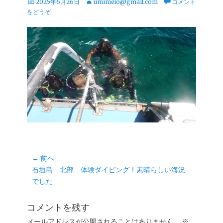
投
投
2025年6月26日
umimelo@gmail.com
コメント
稿
稿
をどうぞ
日
者
投
← 前へ
前
石垣島 北部 体験ダイビング！素晴らしい海況
稿
の
でした
ナ
投
ビ
稿:
コメントを残す
ゲ
メールアドレスが公開されることはありません。
※