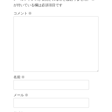
ー
が付いている欄は必須項目です
シ
ョ
コメント
※
ン
名前
※
メール
※