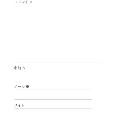
シ
コメント
※
ョ
ン
名前
※
メール
※
サイト